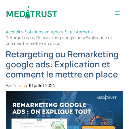
Aller
au
contenu
Accueil
Solutions en ligne
Site internet
Retargeting ou Remarketing google ads: Explication et
comment le mettre en place
Retargeting ou Remarketing
google ads: Explication et
comment le mettre en place
Par
Yohan
/
10 juillet 2024