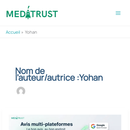
Aller
au
contenu
Accueil
Yohan
Nom de
l’auteur/autrice :Yohan