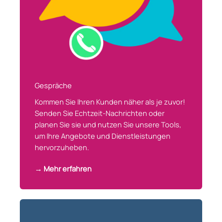
Gespräche
Kommen Sie Ihren Kunden näher als je zuvor!
Senden Sie Echtzeit-Nachrichten oder
planen Sie sie und nutzen Sie unsere Tools,
um Ihre Angebote und Dienstleistungen
hervorzuheben.
→ Mehr erfahren