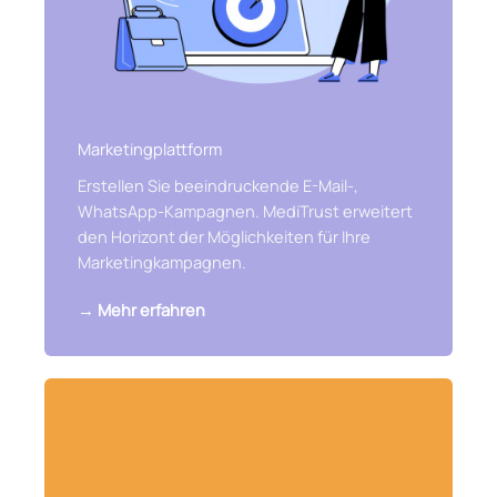
Marketingplattform
Erstellen Sie beeindruckende E-Mail-,
WhatsApp-Kampagnen. MediTrust erweitert
den Horizont der Möglichkeiten für Ihre
Marketingkampagnen.
→ Mehr erfahren