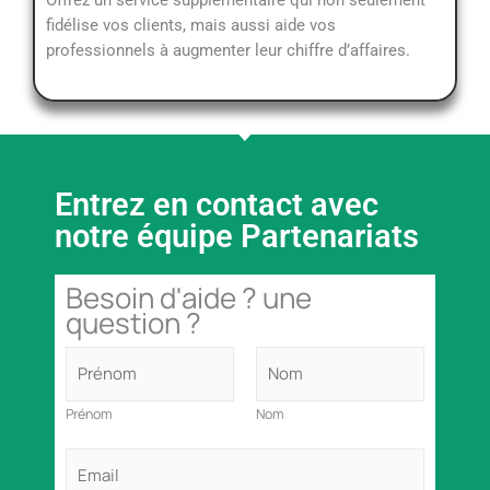
fidélise vos clients, mais aussi aide vos
professionnels à augmenter leur chiffre d’affaires.
Entrez en contact avec
notre équipe Partenariats
Besoin d'aide ? une
question ?
N
o
m
Prénom
Nom
e
t
E
P
m