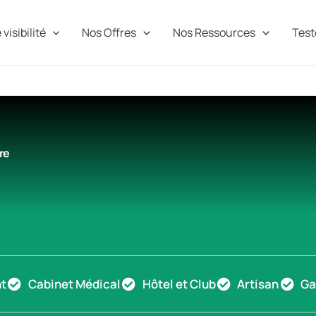
visibilité
Nos Offres
Nos Ressources
Teste
re
t
Cabinet Médical
Hôtel et Club
Artisan
Ga