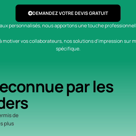
DEMANDEZ VOTRE DEVIS GRATUIT
eaux personnalisés, nous apportons une touche professionnelle
à motiver vos collaborateurs, nos solutions d’impression su
spécifique.
econnue par les
ders
ermis de
s plus