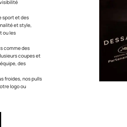
isibilité
e sport et des
alité et style,
t ou les
nts comme des
plusieurs coupes et
’équipe, des
us froides, nos pulls
otre logo ou
.