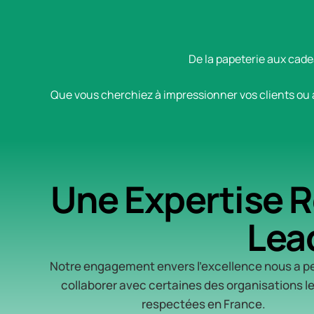
De la papeterie aux cad
Que vous cherchiez à impressionner vos clients ou 
Une Expertise R
Lea
Notre engagement envers l’excellence nous a p
collaborer avec certaines des organisations le
respectées en France.