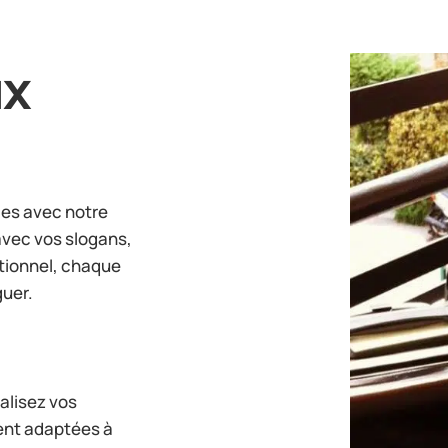
ux
les avec notre
avec vos slogans,
tionnel, chaque
guer.
alisez vos
ent adaptées à