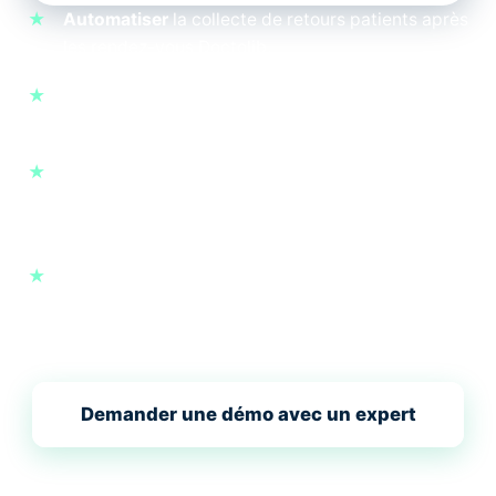
★
Automatiser
la collecte de retours patients après
les rendez-vous Doctolib.
★
Mesurer l’expérience patient
avant de demander
un avis public sur Google.
★
Détecter les retours sensibles
pour corriger les
problèmes d’accueil, d’attente, d’explication ou
d’organisation.
★
Renforcer votre réputation locale
avec des avis
Google plus récents, plus nombreux et mieux
maîtrisés.
Demander une démo avec un expert