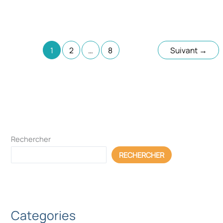
lecture
Pendant des années, beaucoup de restaurants ont
fonctionné de la même manière : quand le service s’est
bien passé, on
1
2
…
8
Suivant
→
Rechercher
RECHERCHER
Categories