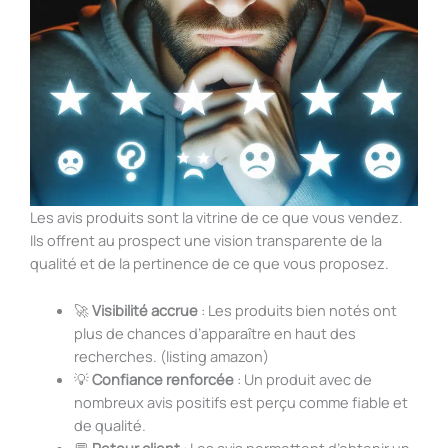
Les avis produits sont la vitrine de ce que vous vendez.
Ils offrent au prospect une vision transparente de la
qualité et de la pertinence de ce que vous proposez.
🚀
Visibilité accrue
: Les produits bien notés ont
plus de chances d’apparaître en haut des
recherches. (listing amazon)
💡
Confiance renforcée
: Un produit avec de
nombreux avis positifs est perçu comme fiable et
de qualité.
💬
Retour client
: Les avis permettent d’obtenir un