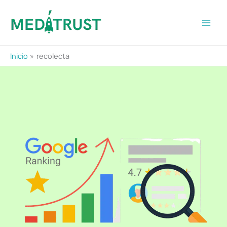
Ir
al
contenido
Inicio
recolecta