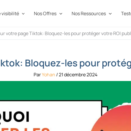
visibilité
Nos Offres
Nos Ressources
Teste
ur votre page Tiktok: Bloquez-les pour protéger votre ROI publ
iktok: Bloquez-les pour protége
Par
Yohan
/
21 décembre 2024