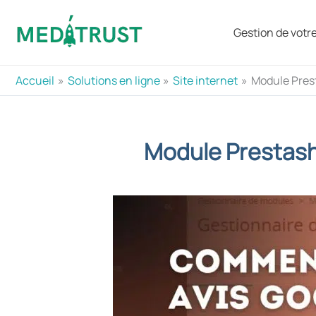
Aller
au
Gestion de votre 
contenu
Accueil
Solutions en ligne
Site internet
Module Prest
Module Prestasho