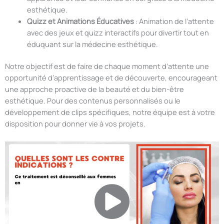
esthétique.
Quizz et Animations Éducatives
: Animation de l’attente
avec des jeux et quizz interactifs pour divertir tout en
éduquant sur la médecine esthétique.
Notre objectif est de faire de chaque moment d’attente une
opportunité d’apprentissage et de découverte, encourageant
une approche proactive de la beauté et du bien-être
esthétique. Pour des contenus personnalisés ou le
développement de clips spécifiques, notre équipe est à votre
disposition pour donner vie à vos projets.
🚨 Informer vos patients en fonction de l’actualité médicale
nationale: Nos programmes sont renouvelés
quotidiennement, et les messages de santé sont mis à jour
dynamiquement en fonction de l’actualité. Avec 93% des
patients considérant les médias de la salle d’attente comme la
source d’information santé la plus fiable.