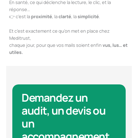
En santé, ce qui déclenche la lecture, le clic, et la
réponse…
👉 c’est la
proximité
, la
clarté
, la
simplicité
.
Et c’est exactement ce qu’on met en place chez
Meditrust,
chaque jour, pour que vos mails soient enfin
vus, lus… et
utiles.
Demandez un
audit, un devis ou
un
accompagnement