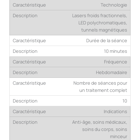
Technologie
Lasers froids fractionnels,
LED polychromatiques,
tunnels magnétiques
Durée de la séance
10 minutes
Fréquence
Hebdomadaire
Nombre de séances pour
un traitement complet
10
Indications
Anti-âge, soins médicaux,
soins du corps, soins
minceur