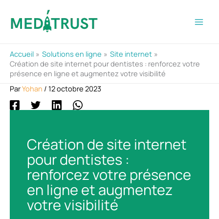
Aller
au
contenu
Accueil
Solutions en ligne
Site internet
Création de site internet pour dentistes : renforcez votre
présence en ligne et augmentez votre visibilité
Par
Yohan
/
12 octobre 2023
Création de site internet
pour dentistes :
renforcez votre présence
en ligne et augmentez
votre visibilité