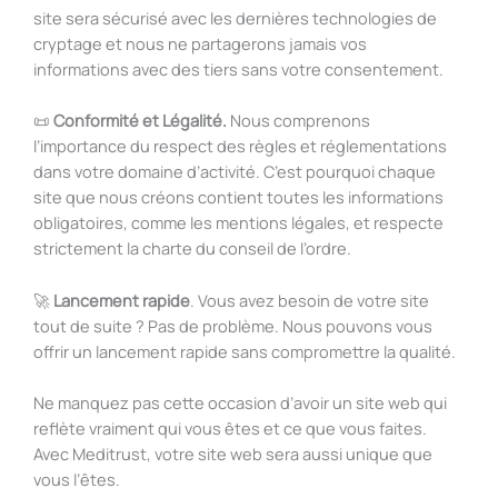
site sera sécurisé avec les dernières technologies de
Souh
cryptage et nous ne partagerons jamais vos
vous
informations avec des tiers sans votre consentement.
inté
Emai
des o
📜
Conformité et Légalité.
Nous comprenons
Quel
de
l’importance du respect des règles et réglementations
fonc
stat
dans votre domaine d’activité. C’est pourquoi chaque
que 
Télé
com
site que nous créons contient toutes les informations
souh
port
Goog
obligatoires, comme les mentions légales, et respecte
inclu
Anal
strictement la charte du conseil de l’ordre.
votre
inter
🚀
Lancement rapide
. Vous avez besoin de votre site
P
tout de suite ? Pas de problème. Nous pouvons vous
P
offrir un lancement rapide sans compromettre la qualité.
P

P

Ne manquez pas cette occasion d’avoir un site web qui
S
E
reflète vraiment qui vous êtes et ce que vous faites.

S

Avec Meditrust, votre site web sera aussi unique que
S
vous l’êtes.