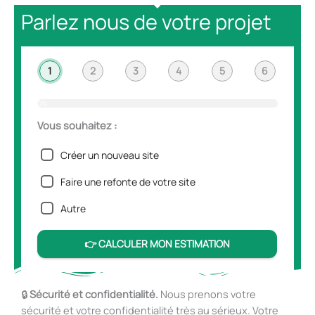
Parlez nous de votre projet
1
2
3
4
5
6
0%
Vous souhaitez :
Quel
Avez
Souh
Quel
Vou
est l
déjà
vous
l'obj
rece
Créer un nouveau site
taill
de d
votre
de v
rez
site
et u
inte
site
l'esti
Faire une refonte de votre site
inte
héb
soit
inte
mati
que 
web 
tradu
?
n su
Autre
souh
votre
dan
votr
crée
inter
plus
boit
👉 CALCULER MON ESTIMATION
lang
mail.
Votr
🔒
Sécurité et confidentialité.
Nous prenons votre
nom
sécurité et votre confidentialité très au sérieux. Votre
pré